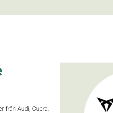
e
r från Audi, Cupra,