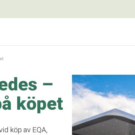
et
edes –
på köpet
vid köp av EQA,