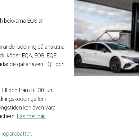
och bekväma EQS är
arande laddning på anslutna
du köper EQA, EQB, EQE
judande gäller även EQE och
ll och fram till 30 juni
dningskoden gäller i
ringstiden kan även vara
uchern.
Läs mer här.
köpsrabatter.