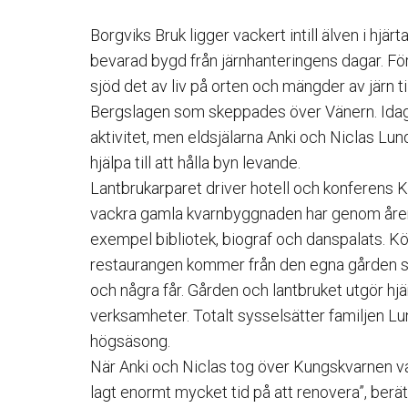
Borgviks Bruk ligger vackert intill älven i hjär
bevarad bygd från järnhanteringens dagar. Fö
sjöd det av liv på orten och mängder av järn 
Bergslagen som skeppades över Vänern. Idag 
aktivitet, men eldsjälarna Anki och Niclas Lund
hjälpa till att hålla byn levande.
Lantbrukarparet driver hotell och konferens 
vackra gamla kvarnbyggnaden har genom åren t
exempel bibliotek, biograf och danspalats. Kö
restaurangen kommer från den egna gården so
och några får. Gården och lantbruket utgör hjär
verksamheter. Totalt sysselsätter familjen L
högsäsong.
När Anki och Niclas tog över Kungskvarnen var 
lagt enormt mycket tid på att renovera”, berätt