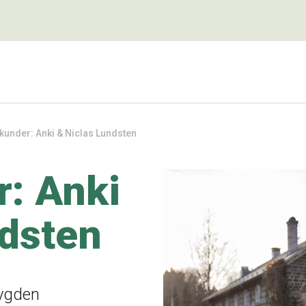
kunder: Anki & Niclas Lundsten
r: Anki
ndsten
bygden