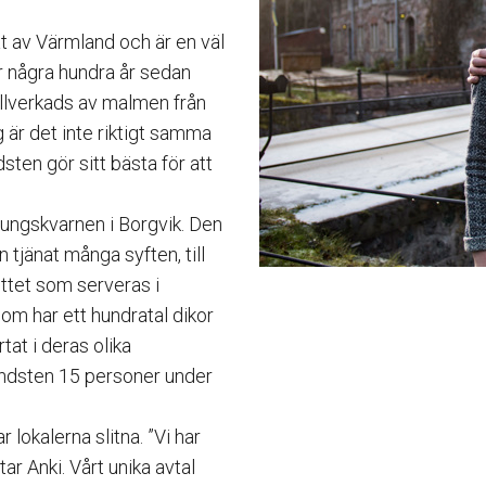
tat av Värmland och är en väl
r några hundra år sedan
tillverkads av malmen från
är det inte riktigt samma
sten gör sitt bästa för att
Kungskvarnen i Borgvik. Den
jänat många syften, till
ttet som serveras i
m har ett hundratal dikor
tat i deras olika
undsten 15 personer under
lokalerna slitna. ”Vi har
ar Anki. Vårt unika avtal