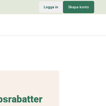
Logga in
Skapa konto
psrabatter