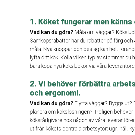
1. Köket fungerar men känns d
Vad kan du göra?
Måla om väggar? Köksluck
Samköpsrabatter har du rabatter på färg och a
måla. Nya knoppar och beslag kan helt förän
lyfta ditt kök. Kolla vilken typ av stommar du h
bara köpa nya köksluckor via våra leverantöre
2. Vi behöver förbättra arbet
och ergonomi.
Vad kan du göra?
Flytta väggar? Bygga ut? E
planera om kökslösningen? Troligen behöver du
köksrådgivare hos någon av våra leverantörer?
utifrån kökets centrala arbetsytor: ugn, häll, k