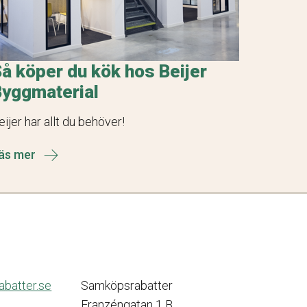
å köper du kök hos Beijer
Byggmaterial
eijer har allt du behöver!
äs mer
batter.se
Samköpsrabatter
Franzéngatan 1 B