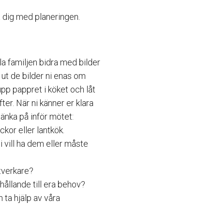
a dig med planeringen.
a familjen bidra med bilder
 ut de bilder ni enas om
upp pappret i köket och låt
fter. När ni känner er klara
 tänka på inför mötet:
ckor eller lantkök.
 vill ha dem eller måste
ntverkare?
rhållande till era behov?
 ta hjälp av våra