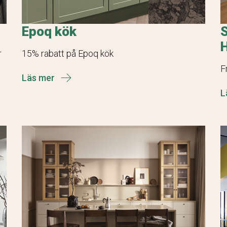
Epoq kök
S
r
15% rabatt på Epoq kök
F
Läs mer
L