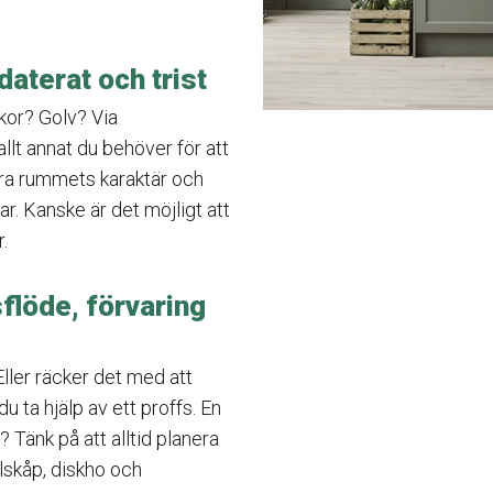
aterat och trist
or? Golv? Via
llt annat du behöver för att
dra rummets karaktär och
ar. Kanske är det möjligt att
r.
sflöde, förvaring
ller räcker det med att
 ta hjälp av ett proffs. En
 Tänk på att alltid planera
ylskåp, diskho och