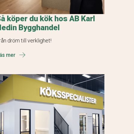
å köper du kök hos AB Karl
Hedin Bygghandel
rån dröm till verklighet!
äs mer