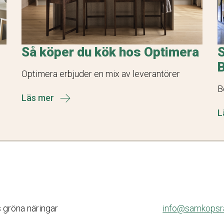
Så köper du kök hos Optimera
S
Optimera erbjuder en mix av leverantörer
B
Läs mer
L
s gröna näringar
info@samkopsra