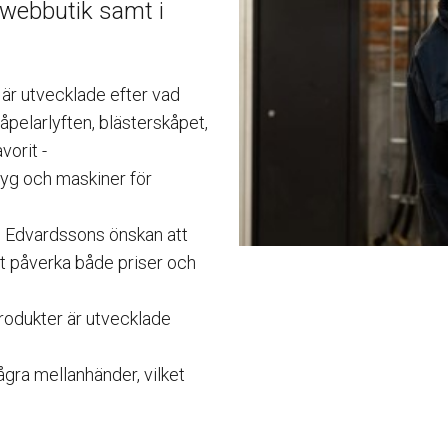
 webbutik samt i
är utvecklade efter vad
åpelarlyften, blästerskåpet,
vorit -
yg och maskiner för
s Edvardssons önskan att
t påverka både priser och
produkter är utvecklade
ågra mellanhänder, vilket