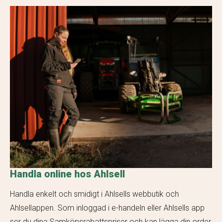
Handla online hos Ahlsell
Handla enkelt och smidigt i Ahlsells webbutik och
Ahlsellappen. Som inloggad i e-handeln eller Ahlsells app
ser du dina Samköpsrabattspriser och kan lägga din order