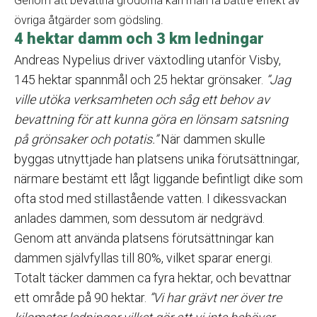
Genom att bevattna grödorna kan man få bättre effekt av
övriga åtgärder som gödsling.
4 hektar damm och 3 km ledningar
Andreas Nypelius driver växtodling utanför Visby,
145 hektar spannmål och 25 hektar grönsaker.
”Jag
ville utöka verksamheten och såg ett behov av
bevattning för att kunna göra en lönsam satsning
på grönsaker och potatis.”
När dammen skulle
byggas utnyttjade han platsens unika förutsättningar,
närmare bestämt ett lågt liggande befintligt dike som
ofta stod med stillastående vatten. I dikessvackan
anlades dammen, som dessutom är nedgrävd.
Genom att använda platsens förutsättningar kan
dammen självfyllas till 80%, vilket sparar energi.
Totalt täcker dammen ca fyra hektar, och bevattnar
ett område på 90 hektar.
”Vi har grävt ner över tre