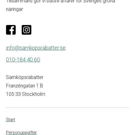
Tillsammans gör vi bättre affärer för Sveriges gröna
näringar
info@samkopsrabatter.se
010-184 40 60
Samköpsrabatter
Franzéngatan 1 B
105 33 Stockholm
Start
Personuppgifter