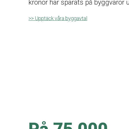
kronor har sparats på byggvaror 
>> Upptäck våra byggavtal
På 75 000