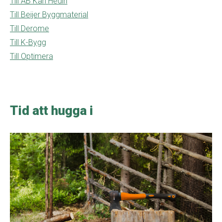
Till AB Karl Hedin
Till Beijer Byggmaterial
Till Derome
Till K-Bygg
Till Optimera
Tid att hugga i