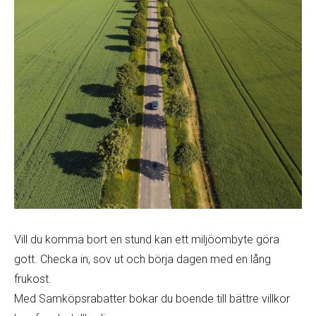
Vill du komma bort en stund kan ett miljöombyte göra
gott. Checka in, sov ut och börja dagen med en lång
frukost.
Med Samköpsrabatter bokar du boende till bättre villkor